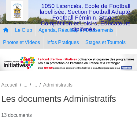
Panneau de gestion des cookies
1050 Licenciés, Ecole de Football
labellisée, Section Football Adapté,
Football Féminin, Stages,
Compétition et Loisirs, Educateurs
diplômés...
Le Club
Agenda, Résultats et Classements
Photos et Videos
Infos Pratiques
Stages et Tournois
Accueil
Administratifs
Les documents Administratifs
13 documents