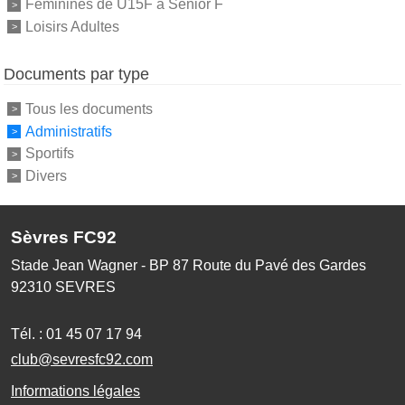
Féminines de U15F à Sénior F
Loisirs Adultes
Documents par type
Tous les documents
Administratifs
Sportifs
Divers
Sèvres FC92
Stade Jean Wagner - BP 87 Route du Pavé des Gardes
92310
SEVRES
Tél. :
01 45 07 17 94
club@sevresfc92.com
Informations légales