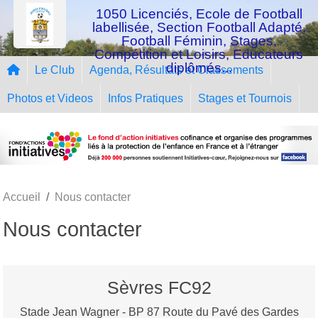
Panneau de gestion des cookies
1050 Licenciés, Ecole de Football
labellisée, Section Football Adapté,
Football Féminin, Stages,
Compétition et Loisirs, Educateurs
diplômés...
Le Club
Agenda, Résultats et Classements
Photos et Videos
Infos Pratiques
Stages et Tournois
Accueil
Nous contacter
Nous contacter
Sèvres FC92
Stade Jean Wagner - BP 87 Route du Pavé des Gardes